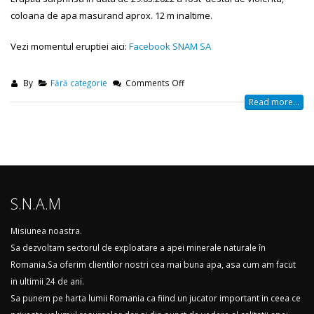
coloana de apa masurand aprox. 12 m inaltime.
Vezi momentul eruptiei aici:
Facebook SNAM SA
By
Fără categorie
Comments Off
Read more...
S.N.A.M
Misiunea noastra.
Sa dezvoltam sectorul de exploatare a apei minerale naturale în
Romania.Sa oferim clientilor nostri cea mai buna apa, asa cum am facut
in ultimii 24 de ani.
Sa punem pe harta lumii Romania ca fiind un jucator important in ceea ce