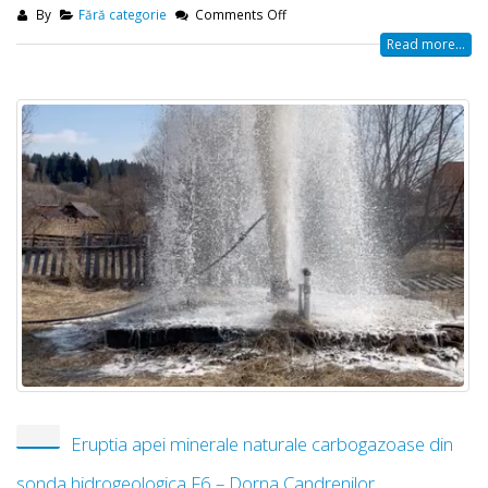
By
Fără categorie
Comments Off
Read more...
Eruptia apei minerale naturale carbogazoase din
sonda hidrogeologica F6 – Dorna Candrenilor