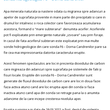
Apa minerala naturala ia nastere odata cu migrarea spre adancuri a
apelor de suprafata provenite in mare parte din precipitatii si care in
drumul lor intalnesc o roca colector care favorizeaza acumularea
acestora, formand o “mare subterana” denumita acvifer. Acviferele
pot fi exploatate prin emergente naturale „izvoare” sau prin foraje.
In cazul de fata acviferul subteran este exploatat prin mai multe
sonde hidrogeologice din care sonda F6 – Dorna Candrenilor pare sa
fie cea mai impresionanta datorita caracterului eruptiv.
Acest fenomen spectaculos are loc in prezenta dioxidului de carbon
care migreaza din adancuri spre suprafata pe sistemele de falii și
fisuri locale. Eruptiile din sonda F6 – Dorna Candrenilor sunt
generate de fluxul dioxidului de carbon care are loc in doua faze:
faza activa atunci cand are loc eruptia apei din sonda si faza
inactiva atunci cand apa din sonda se retrage pana la o anumita
adancime de la care incepe cresterea nivelului apei.
Eruptia surprinsa in data de 29.03.2022 a fost destul de violenta,