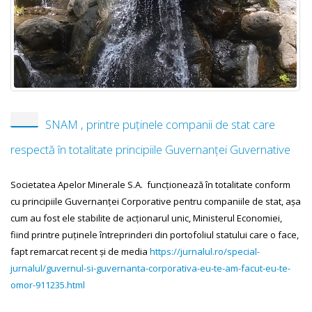
SNAM , printre puținele companii de stat care
respectă în totalitate principiile Guvernanței Guvernative
Societatea Apelor Minerale S.A. funcționează în totalitate conform
cu principiile Guvernanței Corporative pentru companiile de stat, așa
cum au fost ele stabilite de acționarul unic, Ministerul Economiei,
fiind printre puținele întreprinderi din portofoliul statului care o face,
fapt remarcat recent și de media
https://jurnalul.ro/special-
jurnalul/guvernul-si-guvernanta-corporativa-eu-te-am-facut-eu-te-
omor-911235.html