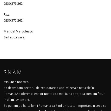
0230.375.262
Fax:
0230.375.262
Manuel Marculescu
Sef sucursala
S.N.A.M
Misiunea noastra.
Sa dezvoltam sectorul de exploatare a apei minerale naturale în
Romania.Sa oferim clientilor nostri cea mai buna apa, asa cum am facut
in ultimii 24 de ani.
Sa punem pe harta lumii Romania ca fiind un jucator important in ceea ce