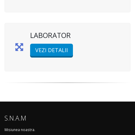
LABORATOR
VEZI DETALII
S.N.A.M
Misiunea noastra.